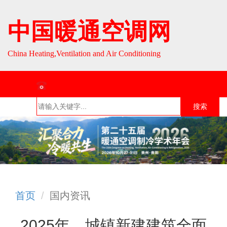
中国暖通空调网
China Heating,Ventilation and Air Conditioning
联系热线：010-64693287 / 010-64693285
搜索
首页
组织介
组织活
行业资
English
绍
动
讯
首页
国内资讯
2025年，城镇新建建筑全面