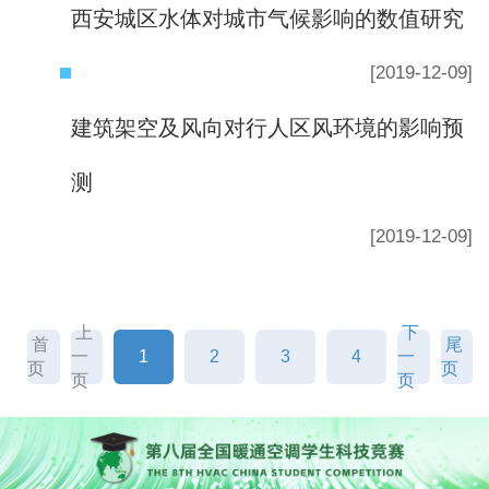
西安城区水体对城市气候影响的数值研究
[2019-12-09]
建筑架空及风向对行人区风环境的影响预
测
[2019-12-09]
上
下
首
尾
一
1
2
3
4
一
页
页
页
页