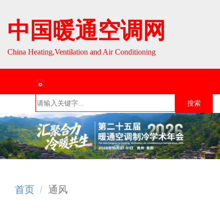
中国暖通空调网
China Heating,Ventilation and Air Conditioning
联系热线：010-64693287 / 010-64693285
搜索
首页
组织介
组织活
行业资
English
绍
动
讯
首页
通风