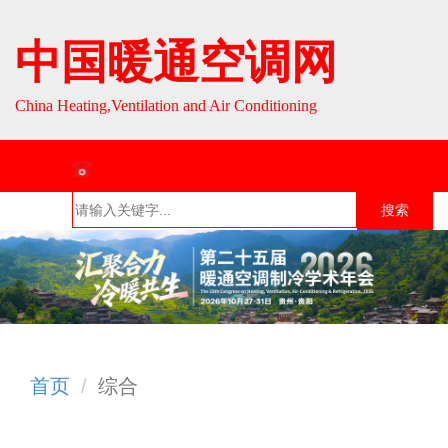
中国暖通空调网
China Heating,Ventilation and Air Conditioning
联系热线：010-64693287 / 010-64693285
搜索
首页
组织介
组织活
行业资
English
绍
动
讯
首页
综合