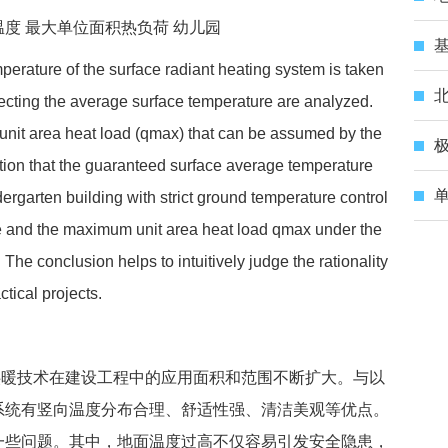
度 最大单位面积热负荷 幼儿园
mperature of the surface radiant heating system is taken
北
fecting the average surface temperature are analyzed.
unit area heat load (qmax) that can be assumed by the
极
tion that the guaranteed surface average temperature
单
dergarten building with strict ground temperature control
e and the maximum unit area heat load qmax under the
he conclusion helps to intuitively judge the rationality
tical projects.
暖技术在建设工程中的应用面积和范围不断扩大。与以
系统有竖向温度分布合理、舒适性强、清洁美观等优点。
一些问题。其中，地面温度过高不仅容易引发安全隐患，