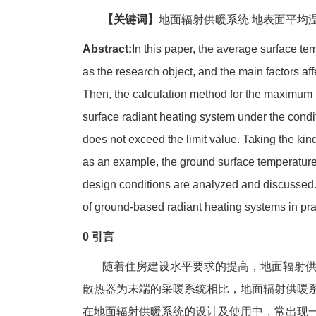
【关键词】
地面辐射供暖系统 地表面平均温
Abstract:
In this paper, the average surface te
as the research object, and the main factors af
Then, the calculation method for the maximum 
surface radiant heating system under the condi
does not exceed the limit value. Taking the kin
as an example, the ground surface temperatur
design conditions are analyzed and discussed. T
of ground-based radiant heating systems in prac
0 引言
随着住房建设水平要求的提高，地面辐射供
散热器为末端的采暖系统相比，地面辐射供暖
在地面辐射供暖系统的设计及使用中，常出现