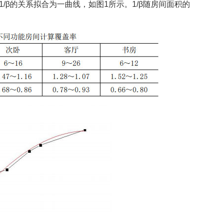
/β的关系拟合为一曲线，如图1所示。1/β随房间面积的