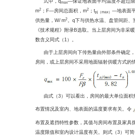
式中，q
—保证地表面平均温度不超过限
max
2
2
m
；F—房间总面积，m
；t
—地表面
pj（max）
2
供热量，W/ m
。q下与供热水温、盘管间距、
《技术规程》附录B选取。当上层房间为非采暖
数含义同式（1）。
由于上层房间向下传热量由外部条件确定，q
房间，或上层房间不采用地面辐射供暖方式的
由式（3）可以看出，房间的最大单位面积热
布置情况及室内、地表面的温度要求有关。令
布置及遮挡特性参数，其值与房间布置及家具
温度限值和室内设计温度有关。则式（3）可简