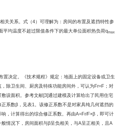
正相关关系。式（4）可理解为：房间的布置及遮挡特性参
面平均温度不超过限值条件下的最大单位面积热负荷q
max
置决定。《技术规程》规定：地面上的固定设备或卫生
，除卫生间、厨房及特殊功能房间外，可认为Fr=F；对
敷设面积。参考文献[3]通过建模及计算给出了民用住宅
正系数β，见表1。该修正系数不是对家具纯几何遮挡的
，计算得出的综合修正系数。再由A=Fr/F×β，即可计
般情况下，房间面积与β呈负相关，与A呈正相关，且A