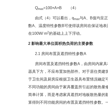
Q
=100×A×B （4）
max
由式（4）可以看出，q
与A、B值均呈
max
数A、温度特性参数B可使得该房间在保证地表
2
在100W/ m
的基础上上下浮动。
2 影响最大单位面积热负荷的主要参数
2.1 房间布置及遮挡特性参数A
房间布置及遮挡特性参数A，由房间内家具布
器具下方，不应布置加热部件。对于居住类建筑
于卫生间及厨房应根据卫生器具布置情况确定可
不同功能的房间由于家具覆盖所引起的散热量修
简单计算，而是考虑家具遮挡对地板散热量的影响
算得到不同功能房间的布置及遮挡特性参数。一