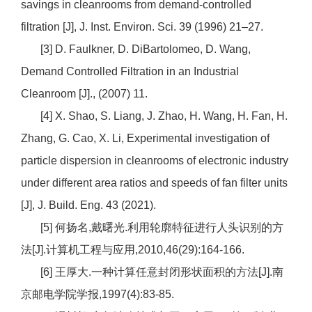
savings in cleanrooms from demand-controlled
filtration [J], J. Inst. Environ. Sci. 39 (1996) 21–27.
[3] D. Faulkner, D. DiBartolomeo, D. Wang,
Demand Controlled Filtration in an Industrial
Cleanroom [J]., (2007) 11.
[4] X. Shao, S. Liang, J. Zhao, H. Wang, H. Fan, H.
Zhang, G. Cao, X. Li, Experimental investigation of
particle dispersion in cleanrooms of electronic industry
under different area ratios and speeds of fan filter units
[J], J. Build. Eng. 43 (2021).
[5] 何扬名,戴曙光.利用轮廓特征进行人头识别的方
法[J].计算机工程与应用,2010,46(29):164-166.
[6] 王厚大.一种计算任意封闭形状面积的方法[J].南
京邮电学院学报,1997(4):83-85.