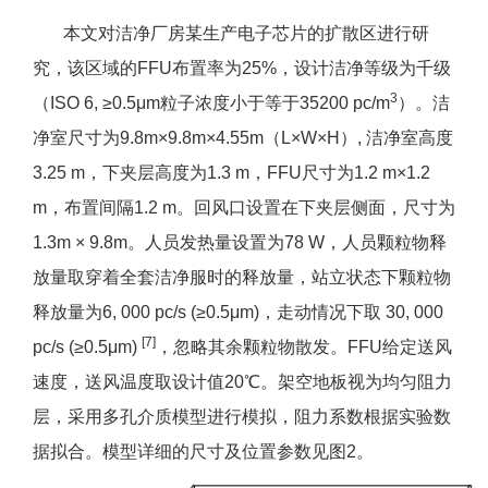
本文对洁净厂房某生产电子芯片的扩散区进行研
究，该区域的FFU布置率为25%，设计洁净等级为千级
3
（ISO 6, ≥0.5μm粒子浓度小于等于35200 pc/m
）。洁
净室尺寸为9.8m×9.8m×4.55m（L×W×H）, 洁净室高度
3.25 m，下夹层高度为1.3 m，FFU尺寸为1.2 m×1.2
m，布置间隔1.2 m。回风口设置在下夹层侧面，尺寸为
1.3m × 9.8m。人员发热量设置为78 W，人员颗粒物释
放量取穿着全套洁净服时的释放量，站立状态下颗粒物
释放量为6, 000 pc/s (≥0.5μm)，走动情况下取 30, 000
[7]
pc/s (≥0.5μm)
，忽略其余颗粒物散发。FFU给定送风
速度，送风温度取设计值20℃。架空地板视为均匀阻力
层，采用多孔介质模型进行模拟，阻力系数根据实验数
据拟合。模型详细的尺寸及位置参数见图2。