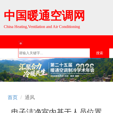
中国暖通空调网
China Heating,Ventilation and Air Conditioning
联系热线：010-64693287 / 010-64693285
搜索
首页
组织介
组织活
行业资
English
绍
动
讯
首页
通风
电子洁净室内基于人员位置