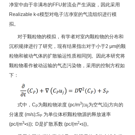
净室中由于非满布的FFU射流会产生涡旋，因此采用
Realizable k-ε模型对电子洁净室的气流组织进行模
拟。
对于颗粒物的模拟，有学者对室内颗粒物的分布和
沉积规律进行了研究，现有结果指出对于小于2 μm的颗
粒物和被动气体的扩散输运性质相同[9]。因此本研究将
颗粒物看作被动运输的气态污染物，采用的控制方程如
下：
3
式中，C
为颗粒物浓度 (pc/m
);u
为空气沿j方向的
P
j
分速度 (m/s);S
为单位体积颗粒物源的释放速率
P
3
2
(pc/(m
•s)); D是扩散系数 (pc/(m
•s))。