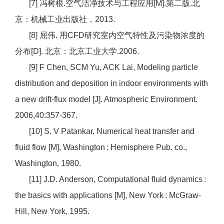
[7] 冯树根.空气洁净技术与工程应用[M].第二版.北
京：机械工业出版社，2013.
[8] 屈伟. 用CFD研究室内空气特性及污染物浓度的
分布[D]. 北京：北京工业大学.2006.
[9] F Chen, SCM Yu, ACK Lai, Modeling particle
distribution and deposition in indoor environments with
a new drift-flux model [J]. Atmospheric Environment.
2006,40:357-367.
[10] S. V Patankar, Numerical heat transfer and
fluid flow [M], Washington : Hemisphere Pub. co.,
Washington, 1980.
[11] J.D. Anderson, Computational fluid dynamics :
the basics with applications [M], New York : McGraw-
Hill, New York, 1995.