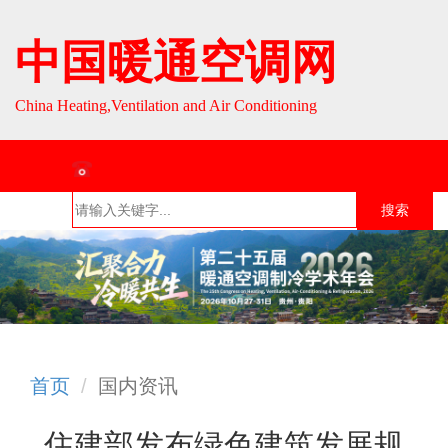
中国暖通空调网
China Heating,Ventilation and Air Conditioning
联系热线：010-64693287 / 010-64693285
搜索
首页
组织介
组织活
行业资
English
绍
动
讯
首页
国内资讯
住建部发布绿色建筑发展规