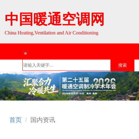
中国暖通空调网
China Heating,Ventilation and Air Conditioning
联系热线：010-64693287 / 010-64693285
搜索
首页
组织介
组织活
行业资
English
绍
动
讯
首页
国内资讯