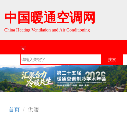
中国暖通空调网
China Heating,Ventilation and Air Conditioning
联系热线：010-64693287 / 010-64693285
搜索
首页
组织介
组织活
行业资
English
绍
动
讯
首页
供暖