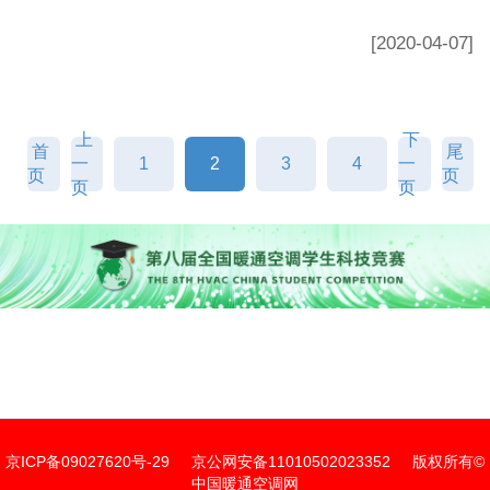
[2020-04-07]
上
下
首
尾
一
1
2
3
4
一
页
页
页
页
京ICP备09027620号-29
京公网安备11010502023352
版权所有©
中国暖通空调网