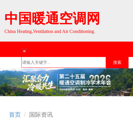
中国暖通空调网
China Heating,Ventilation and Air Conditioning
联系热线：010-64693287 / 010-64693285
搜索
首页
组织介
组织活
行业资
English
绍
动
讯
首页
国际资讯