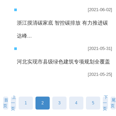
[2021-06-02]
浙江摸清碳家底 智控碳排放 有力推进碳
达峰...
[2021-05-31]
河北实现市县级绿色建筑专项规划全覆盖
[2021-05-25]
上
下
首
尾
一
1
2
3
4
5
一
页
页
页
页