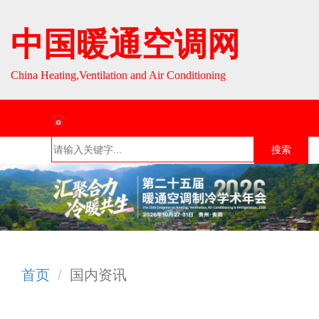
中国暖通空调网
China Heating,Ventilation and Air Conditioning
联系热线：010-64693287 / 010-64693285
搜索
首页
组织介
组织活
行业资
English
绍
动
讯
首页
国内资讯