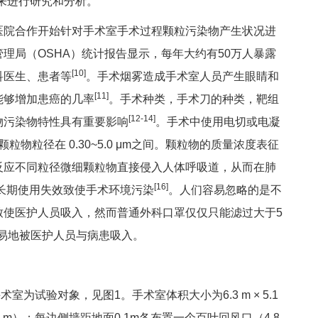
来进行研究和分析。
医院合作开始针对手术室手术过程颗粒污染物产生状况进
理局（OSHA）统计报告显示，每年大约有50万人暴露
[10]
科医生、患者等
。手术烟雾造成手术室人员产生眼睛和
[11]
能够增加患癌的几率
。手术种类，手术刀的种类，靶组
[12-14]
物污染物特性具有重要影响
。手术中使用电切或电凝
粒物粒径在 0.30~5.0 μm之间。颗粒物的质量浓度表征
反应不同粒径微细颗粒物直接侵入人体呼吸道，从而在肺
[16]
长期使用失效致使手术环境污染
。人们容易忽略的是不
致使医护人员吸入，然而普通外科口罩仅仅只能滤过大于5
易地被医护人员与病患吸入。
试验对象，见图1。手术室体积大小为6.3 m × 5.1
×2.4 m）；每边侧墙距地面0.1m各布置一个百叶回风口（4.8