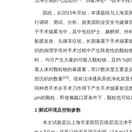
洁净空调的气流组织
、消毒净化
技术手段
因此，从2015年开始，本课题组与上海某
行调研、测试、分析。据美国职业安全与健康管
于手术烟雾当中，其中包括护士、麻醉师、外
黏膜发炎、头痛等症状，长期暴露于手术烟雾
织的病理学等对手术过程中产生阵发性的颗粒
时， 均可产生大量的可吸入颗粒物，且95 %的颗
着人体对颗粒物的暴露量，而计数浓度主要是
[15]
部沉积的数量
。现有洁净通风系统净化装置
同种类手术在手术刀作用下产生手术烟雾射流
μm的颗粒，即使佩戴口罩条件下，颗粒也可轻
1 测试环境及控制参数
本次试验是以上海市某医院百级层流洁净手术室为
m × 3.0 m；送风口处于吊顶正中间（2.6 m