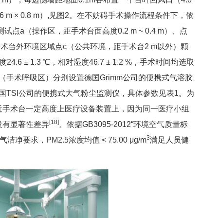
 0.6 m × 0.8 m）,见图2。在不妨碍手术操作流程条件下，依
a（操作区，距手术台面高度0.2 m ~ 0.4 m）、点
m）和手术台外环境区域点c（公共环境，距手术台2 m以外）颗
 ± 1.3 ℃，相对湿度46.7 ± 1.2 %，手术时间均选取
b（手术呼吸区）分别设置德国Grimm公司的便携式气溶胶
国TSI公司的便携式大气粉尘监测仪，具体参数见表1。为
近手术台一定高度上医疗设备装置上，因为同一医疗小组
[18]
没有显著性差异
。依据GB3095-2012“环境空气质量标
3
洁净要求，PM2.5浓度均值 < 75.00 μg/m
满足人员健