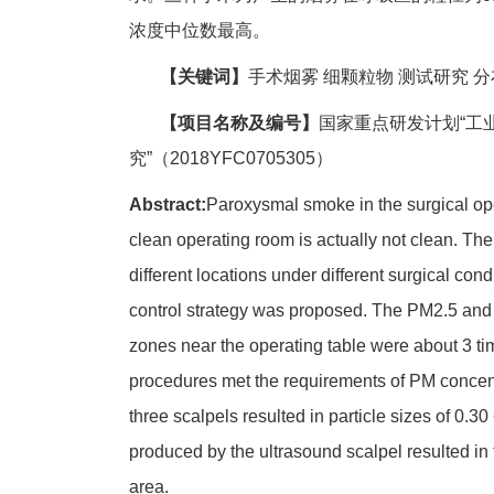
浓度中位数最高。
【关键词】
手术烟雾 细颗粒物 测试研究 
【项目名称及编号】
国家重点研发计划“工
究”（2018YFC0705305）
Abstract:
Paroxysmal smoke in the surgical oper
clean operating room is actually not clean. The
different locations under different surgical cond
control strategy was proposed. The PM2.5 and 
zones near the operating table were about 3 tim
procedures met the requirements of PM concent
three scalpels resulted in particle sizes of 0.3
produced by the ultrasound scalpel resulted in
area.