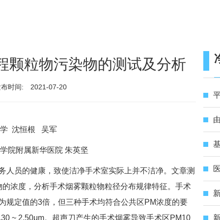
程颗粒物污染物的测试及分析
布时间:
2021-07-20
平
由
学 沈恒根 吴军
基
学院附属新华医院 朱英坚
医
务人员的健康，致使洁净手术室实际上并不洁净。文章测
物的浓度，分析手术烟雾颗粒物粒径分布规律特征。手术
度约为规定值的3倍，但三种手术均符合公共区PM浓度的要
 ~ 2.50μm。超声刀产生的手术烟雾导致手术区PM10
新