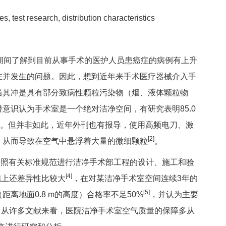
es, test research, distribution characteristics
期间了解到目前从事手术的医护人员患癌症的病例有上升
在并发生的问题。因此，想到近年来手术医疗器械介入手
当其冲是具有部分致病性颗粒污染物（烟、液体颗粒物
意识认为手术室是一个绝对洁净空间，有研究表明85.0
。但并非如此，近年外刊也有报导，使用高频电刀、激
[2]
，从而导致在空气中悬浮着大量的微细颗粒
。
照有关标准规范进行洁净手术部工程的设计、施工和验
[4]
施上还差异性比较大
，在对某洁净手术室空间连续3年的
[5]
离地面0.8 m的高度）合格率不足50%
，并认为主要
。从许多文献来看，医院洁净手术室空气质量的保障多从