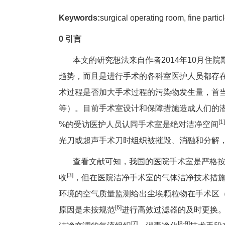
Keywords:
surgical operating room, fine particl
0 引言
本文的研究想法来自作者2014年10月住院
趋势，而且是进行手术的各科室医护人员都存
术过程是否加大手术过程的污染物发生量，首
等）。目前手术室设计和保障措施造成人们的潜
[1]
%的受访医护人员认同手术室是绝对洁净空间
光刀或超声手术刀时组织被摧毁、消融和分解
查看文献可知，我国的医院手术室是严格按
[3]
收
，但在医院洁净手术室的气体洁净技术措
环境的空气质量监测给出尘埃颗粒物在手术区（距
[6]
原因是未按规范
进行高效过滤器的及时更换
[7]
[8-9]