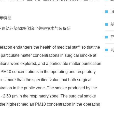
I
分布特征
基
业建筑污染物净化除尘关键技术与装备研
严
ation endangers the health of medical staff, so that the
高
 particulate matter concentrations in surgical smoke at
itions were explored, and a particulate matter purification
PM10 concentrations in the operating and respiratory
es more than the specified value, but both surgical
ration in the public zone. The smoke produced by the
0 ~ 2.50 μm in the respiratory zone. The surgical smoke
 the highest median PM10 concentration in the operating