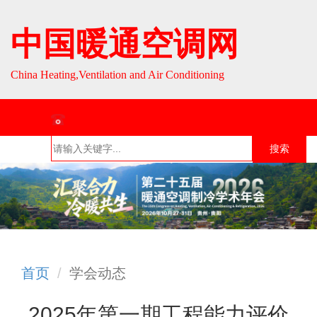
中国暖通空调网
China Heating,Ventilation and Air Conditioning
联系热线：010-64693287 / 010-64693285
搜索
首页
组织介
组织活
行业资
English
绍
动
讯
首页
学会动态
2025年第一期工程能力评价