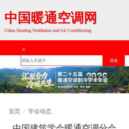
中国暖通空调网
China Heating,Ventilation and Air Conditioning
联系热线：010-64693287 / 010-64693285
搜索
首页
组织介
组织活
行业资
English
绍
动
讯
首页
学会动态
中国建筑学会暖通空调分会