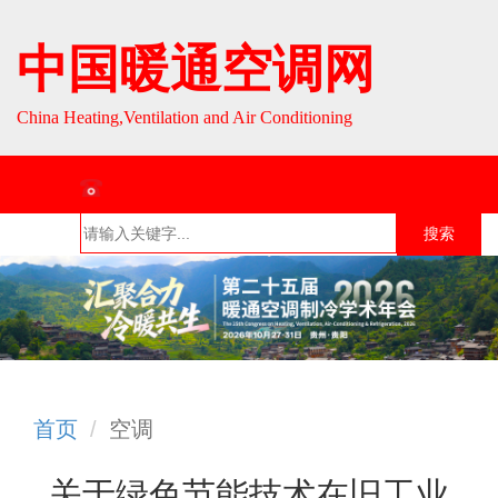
中国暖通空调网
China Heating,Ventilation and Air Conditioning
联系热线：010-64693287 / 010-64693285
搜索
首页
组织介
组织活
行业资
English
绍
动
讯
首页
空调
关于绿色节能技术在旧工业