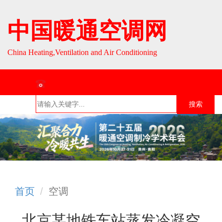
中国暖通空调网
China Heating,Ventilation and Air Conditioning
联系热线：010-64693287 / 010-64693285
搜索
首页
组织介
组织活
行业资
English
绍
动
讯
首页
空调
北京某地铁车站蒸发冷凝空