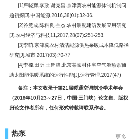
[1]严晓辉,李政,谢克昌.京津冀农村能源体制机制问
题初探[J].中国能源,2016,38(01):32-36.
[2]谷竟成,陈科良,仝杰.农村装配建筑发展应用研究
[J].农村经济与科技11,2017,28(07):251-253.
[3]李萌.京津冀农村清洁能源供热采暖成本降低路径
研究[J].城市,2017(03):70-77
[4]李楠,田昕,王皆腾.北京某农村住宅空气源热泵辅
助太阳能供暖系统的运行性能[J].运行管理.2017(47)
备注：本文收录于第21届暖通空调制冷学术年会
（2018年10月23～27日，中国·三门峡）论文集。版权
归论文作者所有，任何形式转载请联系作者。
热泵
更多