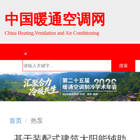
中国暖通空调网
China Heating,Ventilation and Air Conditioning
联系热线：010-64693287 / 010-64693285
搜索
首页
组织介
组织活
行业资
English
绍
动
讯
首页
热泵
基于装配式建筑太阳能辅助