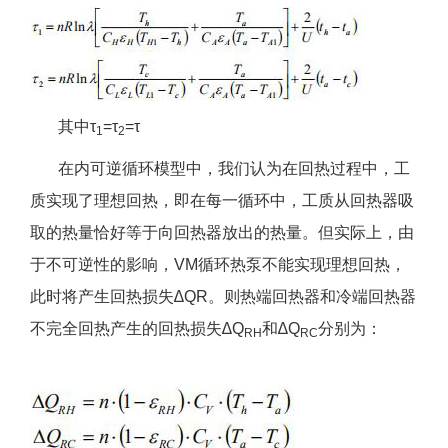
其中τ
=τ
=τ
1
2
在内可逆循环模型中，我们认为在回热过程中，工
质实现了理想回热，即在每一循环中，工质从回热器吸
取的热量恰好等于向回热器放出的热量。但实际上，由
于不可逆性的影响，VM循环热泵不能实现理想回热，
此时将产生回热损失∆QR。则热端回热器和冷端回热器
不完全回热产生的回热损失∆Q
和∆Q
分别为：
RH
RC