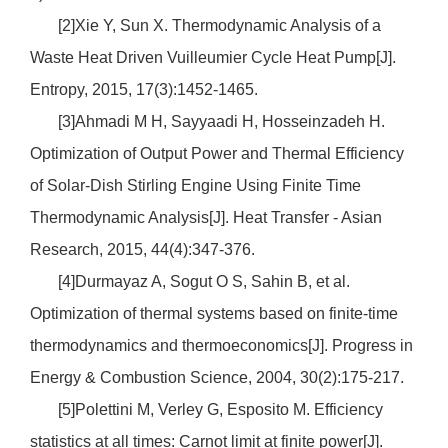
[2]Xie Y, Sun X. Thermodynamic Analysis of a
Waste Heat Driven Vuilleumier Cycle Heat Pump[J].
Entropy, 2015, 17(3):1452-1465.
[3]Ahmadi M H, Sayyaadi H, Hosseinzadeh H.
Optimization of Output Power and Thermal Efficiency
of Solar‐Dish Stirling Engine Using Finite Time
Thermodynamic Analysis[J]. Heat Transfer - Asian
Research, 2015, 44(4):347-376.
[4]Durmayaz A, Sogut O S, Sahin B, et al.
Optimization of thermal systems based on finite-time
thermodynamics and thermoeconomics[J]. Progress in
Energy & Combustion Science, 2004, 30(2):175-217.
[5]Polettini M, Verley G, Esposito M. Efficiency
statistics at all times: Carnot limit at finite power[J].