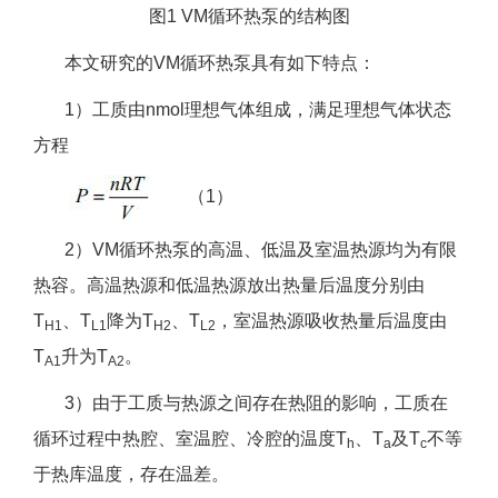
图1 VM循环热泵的结构图
本文研究的VM循环热泵具有如下特点：
1）工质由nmol理想气体组成，满足理想气体状态
方程
（1）
2）VM循环热泵的高温、低温及室温热源均为有限
热容。高温热源和低温热源放出热量后温度分别由
T
、T
降为T
、T
，室温热源吸收热量后温度由
H1
L1
H2
L2
T
升为T
。
A1
A2
3）由于工质与热源之间存在热阻的影响，工质在
循环过程中热腔、室温腔、冷腔的温度T
、T
及T
不等
h
a
c
于热库温度，存在温差。