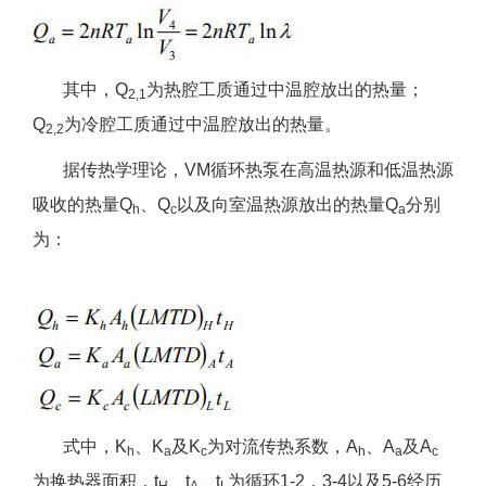
其中，Q
为热腔工质通过中温腔放出的热量；
2,1
Q
为冷腔工质通过中温腔放出的热量。
2,2
据传热学理论，VM循环热泵在高温热源和低温热源
吸收的热量Q
、Q
以及向室温热源放出的热量Q
分别
h
c
a
为：
式中，K
、K
及K
为对流传热系数，A
、A
及A
h
a
c
h
a
c
为换热器面积，t
、t
、t
为循环1-2，3-4以及5-6经历