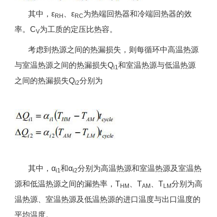
其中，ε
、ε
为热端回热器和冷端回热器的效
RH
RC
率。C
为工质的定压比热容。
V
考虑到热源之间的热漏损失，则每循环中高温热源
与室温热源之间的热漏损失Q
和室温热源与低温热源
i1
之间的热漏损失Q
分别为
i2
其中，α
和α
分别为高温热源和室温热源及室温热
i1
i2
源和低温热源之间的漏热率，T
、T
、T
分别为高
HM
AM
LM
温热源、室温热源及低温热源的进口温度与出口温度的
平均温度。