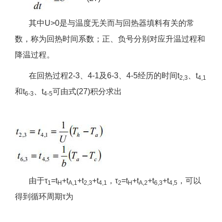
其中U>0是与温度无关而与回热器填料有关的常
数，称为回热时间系数；正、负号分别对应升温过程和
降温过程。
在回热过程2-3、4-1及6-3、4-5经历的时间t
、t
2,3
4,1
和t
、t
可由式(27)积分求出
6-3
4-5
由于τ
=t
+t
+t
+t
，τ
=t
+t
+t
+t
，可以
1
H
A,1
2,3
4,1
2
H
A,2
6,3
4,5
得到循环周期τ为