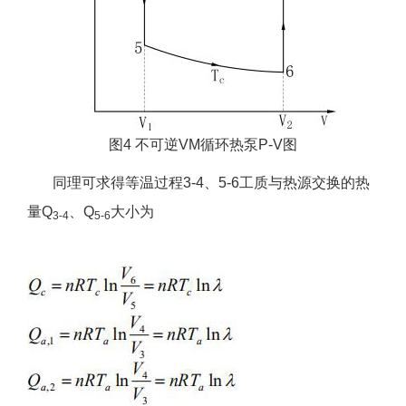
图4 不可逆VM循环热泵P-V图
同理可求得等温过程3-4、5-6工质与热源交换的热
量Q
、Q
大小为
3-4
5-6