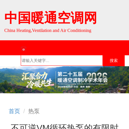
中国暖通空调网
China Heating,Ventilation and Air Conditioning
联系热线：010-64693287 / 010-64693285
搜索
首页
组织介
组织活
行业资
English
绍
动
讯
首页
热泵
不可逆VM循环热泵的有限时