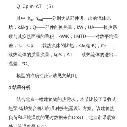
Q=Cp·m
·ΔT （5）
f
其中 h
, h
——分别为从部件进、出的流体比
in
out
焓，kJ/kg；Q——部件的换热量，kW；UA——换热系
数与其换热面积的乘积，kW/K；LMTD——对数平均温
差，ºC；Cp——载热流体的比热，kJ/(kg·K)；m
——
f
载热流体的质量流量，kg/s；ΔT——载热流体的进出口
温差，ºC。
模型的准确性验证请见文献[1]。
4 结果分析
结合北京一幢建筑物的热需求，本节比较了吸收式
热泵-锅炉复合机组的几种换热器设计方案。该建筑热
负荷和环境温度的逐时数据来自DeST，北京市采暖室
外计算温度是-9 ºC。