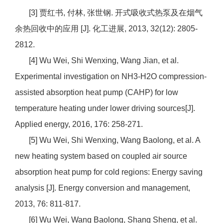
[3] 贾红书, 付林, 张世钢. 开式吸收式热泵及在烟气
余热回收中的应用 [J]. 化工进展, 2013, 32(12): 2805-
2812.
[4] Wu Wei, Shi Wenxing, Wang Jian, et al.
Experimental investigation on NH3-H2O compression-
assisted absorption heat pump (CAHP) for low
temperature heating under lower driving sources[J].
Applied energy, 2016, 176: 258-271.
[5] Wu Wei, Shi Wenxing, Wang Baolong, et al. A
new heating system based on coupled air source
absorption heat pump for cold regions: Energy saving
analysis [J]. Energy conversion and management,
2013, 76: 811-817.
[6] Wu Wei, Wang Baolong, Shang Sheng, et al.