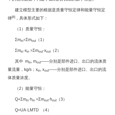
建立模型主要的根据是质量守恒定律和能量守恒定
[8]
律
，具体形式如下：
（1）质量守恒：
Σm
=Σm
（1）
in
out
Σm
·x
=Σm
·x
（2）
in
in
out
out
其中 m
, m
——分别是部件进口、出口的流体质
in
out
量流量，kg/s；x
, x
——分别是部件进口、出口的流
in
out
体质量浓度。
（2）能量守恒：
Q+Σm
·h
=Σm
·h
（3）
in
in
out
out
Q=UA·LMTD （4）