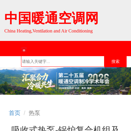
中国暖通空调网
China Heating,Ventilation and Air Conditioning
联系热线：010-64693287 / 010-64693285
搜索
首页
组织介
组织活
行业资
English
绍
动
讯
首页
热泵
吸收式热泵-锅炉复合机组及