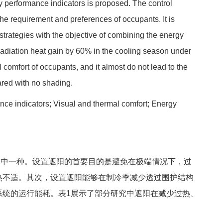
y performance indicators is proposed. The control
the requirement and preferences of occupants. It is
strategies with the objective of combining the energy
adiation heat gain by 60% in the cooling season under
 comfort of occupants, and it almost do not lead to the
red with no shading.
nce indicators; Visual and thermal comfort; Energy
中一种。设置遮阳的首要目的是避免在极端情况下，过
热不适。其次，设置遮阳能够在制冷季减少透过围护结构
系统的运行能耗。表1展示了部分研究中遮阳在减少过热、