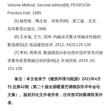
Volume Method, Second edition[M]. PEARSON
Prentice Hall. 1995.
[5] 杨世铭，陶文铨．传热学[M]．第三版．北京：
高等教育出版社, 1998.
[6] 王全福, 王方, 倪珅. 内融冰式蓄冰管融冰性能的
数值模拟[J]. 低温建筑技术, 2012, 34(3):125-126.
[7] 李钧, 周孝清. 数值模拟分析自然对流对管壳式相
变蓄热装置熔融过程的影响[J]. 区域供热. 2019, (4):
151-158.
备注：本文收录于《建筑环境与能源》2021年4月
刊 总第42期（第二十届全国暖通空调模拟学术年会论
文集）。版权归论文作者所有，任何形式转载请联系作
者。