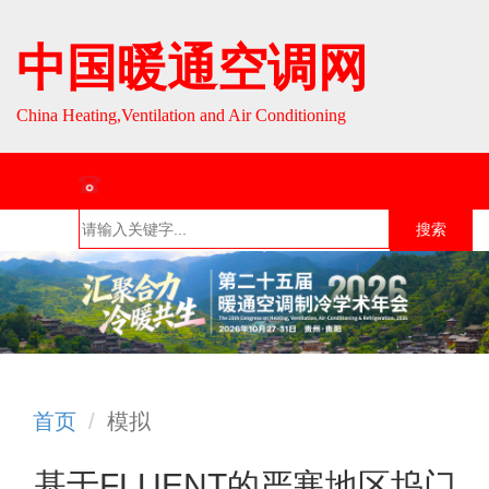
中国暖通空调网
China Heating,Ventilation and Air Conditioning
联系热线：010-64693287 / 010-64693285
搜索
首页
组织介
组织活
行业资
English
绍
动
讯
首页
模拟
基于FLUENT的严寒地区坞门