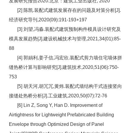
发展研究报告2020.北京：建筑工业出版社, 2020
[2] 陈凯.装配式建筑发展存在的问题及对策分析[J].
经济研究导刊,2020(09):191-193+197
[3] 刘望,冯淼.装配式建筑预制构件模具设计研究及
模具发展趋势[J].建设机械技术与管理,2021,34(01):85-
88
[4] 郭娟利,姜子信,冯宏欣.装配式剪力墙住宅墙体拼
缝热桥计算与影响研究[J].建筑技术,2020,51(06):750-
753
[5] 胡天河,胡冗冗,黄炜.装配式墙结构干式连接竖向
接缝处热桥分析[J].工业建筑,2020,50(07):72-76
[6] Lin Z, Song Y, Han D. Improvement of
Airtightness for Lightweight Prefabricated Building
Envelope through Optimized Design of Panel