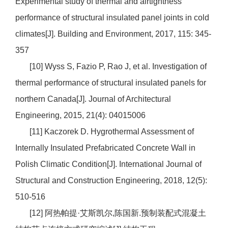
Experimental study of thermal and airtightness
performance of structural insulated panel joints in cold
climates[J]. Building and Environment, 2017, 115: 345-
357
[10] Wyss S, Fazio P, Rao J, et al. Investigation of
thermal performance of structural insulated panels for
northern Canada[J]. Journal of Architectural
Engineering, 2015, 21(4): 04015006
[11] Kaczorek D. Hygrothermal Assessment of
Internally Insulated Prefabricated Concrete Wall in
Polish Climatic Condition[J]. International Journal of
Structural and Construction Engineering, 2018, 12(5):
510-516
[12] 阿热帕提·艾斯凯尔,陈国新.预制装配式混凝土