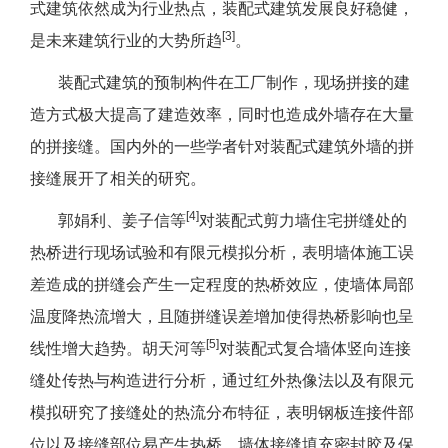
式建筑依然成为行业热点，装配式建筑发展良好稳健，
[3]
是未来建筑行业的大势所趋
。
装配式建筑的预制构件在工厂制作，现场拼接的建
造方式极大提高了建造效率，同时也造成外墙存在大量
的拼接缝。国内外的一些学者针对装配式建筑外墙的拼
接缝展开了相关的研究。
[4]
郭娟利、姜子信等
对装配式剪力墙住宅拼缝处的
热桥进行现场试验和有限元模拟分析，表明墙体施工误
差造成的拼缝会产生一定程度的热桥效应，使墙体局部
温度降热流增大，且随拼缝误差增加使得热桥影响也呈
[5]
线性增大趋势。胡天河等
对装配式复合墙体竖向连接
缝处传热与构造进行分析，通过红外热像法以及有限元
模拟研究了接缝处的热流分布特征，表明钢板连接件部
位以及接缝部位易产生热桥，墙体接缝填充密封胶及保