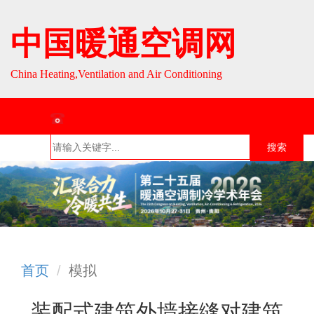
中国暖通空调网
China Heating,Ventilation and Air Conditioning
联系热线：010-64693287 / 010-64693285
搜索
首页
组织介
组织活
行业资
English
绍
动
讯
首页
模拟
装配式建筑外墙接缝对建筑