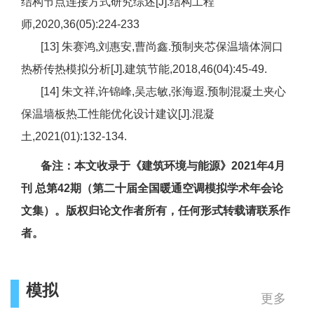
结构节点连接方式研究综述[J].结构工程
师,2020,36(05):224-233
[13] 朱赛鸿,刘惠安,曹尚鑫.预制夹芯保温墙体洞口
热桥传热模拟分析[J].建筑节能,2018,46(04):45-49.
[14] 朱文祥,许锦峰,吴志敏,张海遐.预制混凝土夹心
保温墙板热工性能优化设计建议[J].混凝
土,2021(01):132-134.
备注：本文收录于《建筑环境与能源》2021年4月
刊 总第42期（第二十届全国暖通空调模拟学术年会论
文集）。版权归论文作者所有，任何形式转载请联系作
者。
模拟
更多