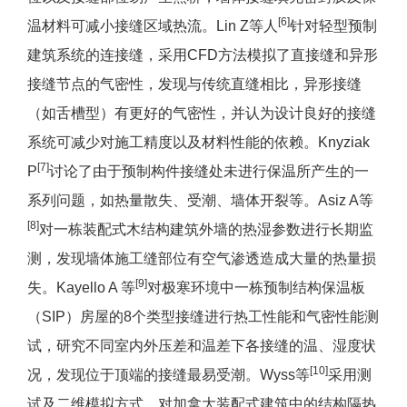
[6]
温材料可减小接缝区域热流。Lin Z等人
针对轻型预制
建筑系统的连接缝，采用CFD方法模拟了直接缝和异形
接缝节点的气密性，发现与传统直缝相比，异形接缝
（如舌槽型）有更好的气密性，并认为设计良好的接缝
系统可减少对施工精度以及材料性能的依赖。Knyziak
[7]
P
讨论了由于预制构件接缝处未进行保温所产生的一
系列问题，如热量散失、受潮、墙体开裂等。Asiz A等
[8]
对一栋装配式木结构建筑外墙的热湿参数进行长期监
测，发现墙体施工缝部位有空气渗透造成大量的热量损
[9]
失。Kayello A 等
对极寒环境中一栋预制结构保温板
（SIP）房屋的8个类型接缝进行热工性能和气密性能测
试，研究不同室内外压差和温差下各接缝的温、湿度状
[10]
况，发现位于顶端的接缝最易受潮。Wyss等
采用测
试及二维模拟方式，对加拿大装配式建筑中的结构隔热