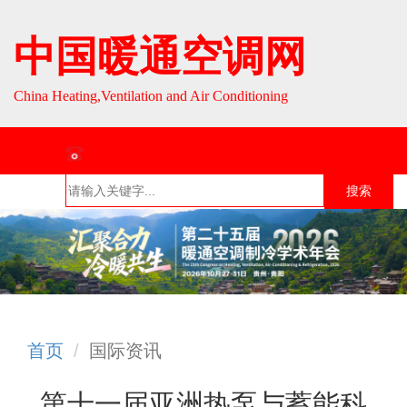
中国暖通空调网
China Heating,Ventilation and Air Conditioning
联系热线：010-64693287 / 010-64693285
搜索
首页
组织介
组织活
行业资
English
绍
动
讯
首页
国际资讯
第十一届亚洲热泵与蓄能科