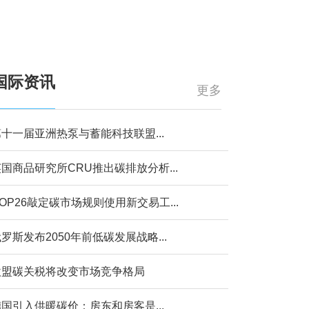
国际资讯
更多
十一届亚洲热泵与蓄能科技联盟...
国商品研究所CRU推出碳排放分析...
OP26敲定碳市场规则使用新交易工...
罗斯发布2050年前低碳发展战略...
欧盟碳关税将改变市场竞争格局
国引入供暖碳价：房东和房客是...