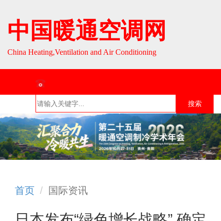
中国暖通空调网
China Heating,Ventilation and Air Conditioning
联系热线：010-64693287 / 010-64693285
搜索
首页
组织介
组织活
行业资
English
绍
动
讯
首页
国际资讯
日本发布“绿色增长战略” 确定