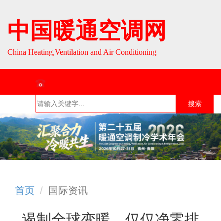
中国暖通空调网
China Heating,Ventilation and Air Conditioning
联系热线：010-64693287 / 010-64693285
搜索
首页
组织介
组织活
行业资
English
绍
动
讯
首页
国际资讯
遏制全球变暖，仅仅净零排