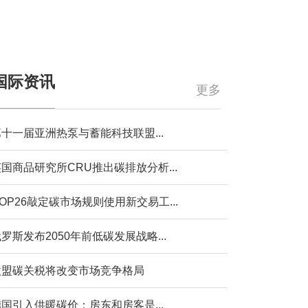
国际资讯
更多
十一届亚洲热泵与蓄能科技联盟...
国商品研究所CRU推出碳排放分析...
OP26敲定碳市场规则使用新交易工...
罗斯发布2050年前低碳发展战略...
欧盟碳关税将改变市场竞争格局
国引入供暖碳价：房东和房客是...