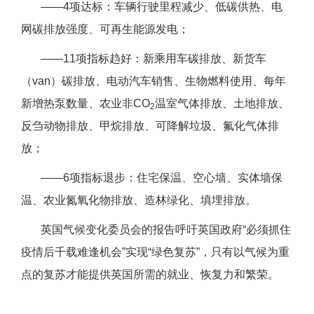
——4项达标：车辆行驶里程减少、低碳供热、电
网碳排放强度、可再生能源发电；
——11项指标趋好：新乘用车碳排放、新货车
（van）碳排放、电动汽车销售、生物燃料使用、每年
新增热泵数量、农业非CO
温室气体排放、土地排放、
2
反刍动物排放、甲烷排放、可降解垃圾、氟化气体排
放；
——6项指标退步：住宅保温、空心墙、实体墙保
温、农业氮氧化物排放、造林绿化、填埋排放。
英国气候变化委员会的报告呼吁英国政府“必须抓住
疫情后千载难逢机会”实现“绿色复苏”，只有以气候为重
点的复苏才能提供英国所需的就业、恢复力和繁荣。