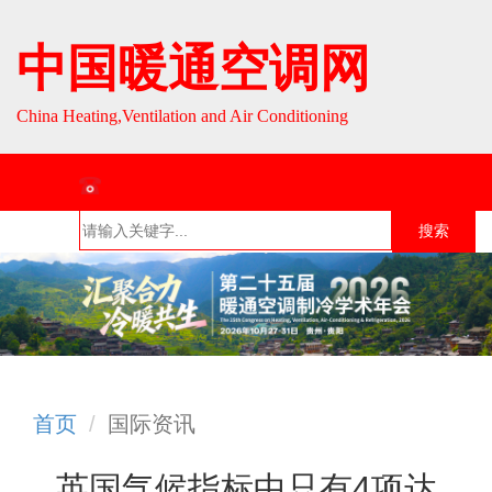
中国暖通空调网
China Heating,Ventilation and Air Conditioning
联系热线：010-64693287 / 010-64693285
搜索
首页
组织介
组织活
行业资
English
绍
动
讯
首页
国际资讯
英国气候指标中只有4项达